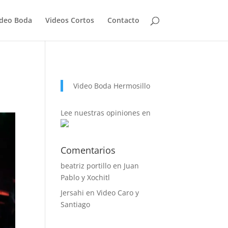
ideo Boda
Videos Cortos
Contacto
Video Boda Hermosillo
Lee
nuestras opiniones
en
Comentarios
beatriz portillo
en
Juan
Pablo y Xochitl
Jersahi
en
Video Caro y
Santiago