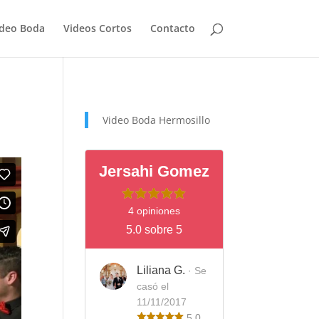
ideo Boda
Videos Cortos
Contacto
Video Boda Hermosillo
Jersahi Gomez
4 opiniones
5.0 sobre 5
Liliana G.
· Se
casó el
11/11/2017
5.0